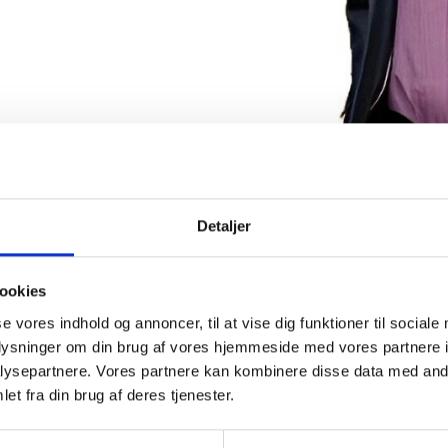
Detaljer
akt os på:
info@rvrgul
ookies
se vores indhold og annoncer, til at vise dig funktioner til sociale
oplysninger om din brug af vores hjemmeside med vores partnere i
ysepartnere. Vores partnere kan kombinere disse data med andr
et fra din brug af deres tjenester.