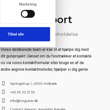
Marketing
Vores support
Gulvlægning & vedligeholdelse
Tillad alle
Vores dedikerede team er klar til at hjælpe dig med
dit gulvprojekt. Uanset om du foretrækker at kontakte
os via vores kontaktformular eller bruge en af de
andre angivne kontaktmetoder, hjælper vi dig gerne.
Springstrup 1, 4300 Holbæk
+45 55 22 21 55
info@rvrgulve.dk
Contact Person: Arnoldas Rapalis