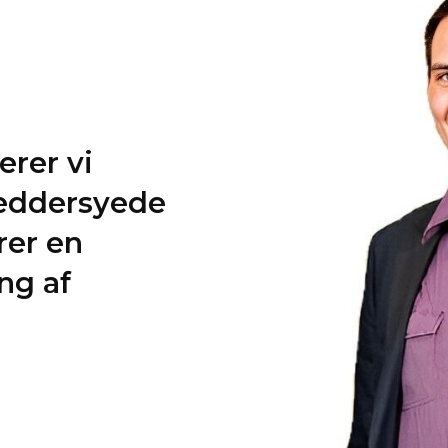
rer vi
ræddersyede
rer en
ng af