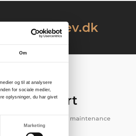
nfo@rvrgulev.dk
Om
 medier og til at analysere
nden for sociale medier,
Our support
e oplysninger, du har givet
Flooring installation & maintenance
Marketing
services.