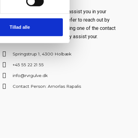
Our dedicated team is ready to assist you in your
flooring project. Whether you prefer to reach out by
Tillad alle
filling out the contact form or using one of the contact
methods provided, we will gladly assist your.
Springstrup 1, 4300 Holbæk
+45 55 22 21 55
info@rvrgulve.dk
Contact Person: Arnorlas Rapalis