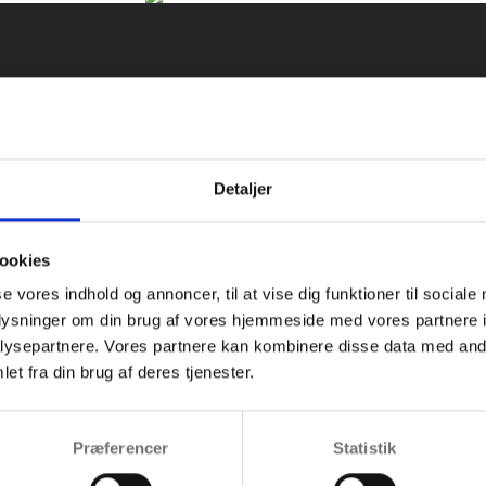
imates contact us at
i
Detaljer
ookies
se vores indhold og annoncer, til at vise dig funktioner til sociale
oplysninger om din brug af vores hjemmeside med vores partnere i
ysepartnere. Vores partnere kan kombinere disse data med andr
et fra din brug af deres tjenester.
 a quote, or want to schedule a
Præferencer
Statistik
 to provide the guidance.