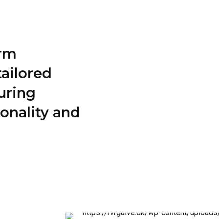
orm
ailored
suring
onality and