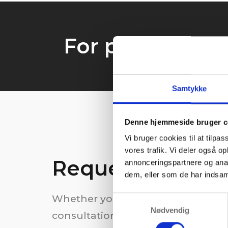
For project est
Samtykke
Denne hjemmeside bruger c
Vi bruger cookies til at tilpas
vores trafik. Vi deler også 
Request service
annonceringspartnere og anal
dem, eller som de har indsaml
Whether you have questions, need
Samtykkevalg
Nødvendig
consultation, our experts are here