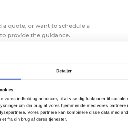
 a quote, or want to schedule a
 to provide the guidance.
LASTNAME
Detaljer
ookies
se vores indhold og annoncer, til at vise dig funktioner til sociale
oplysninger om din brug af vores hjemmeside med vores partnere i
PHONE NUMBER
ysepartnere. Vores partnere kan kombinere disse data med andr
et fra din brug af deres tjenester.