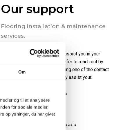
Our support
Flooring installation & maintenance
services.
Our dedicated team is ready to assist you in your
flooring project. Whether you prefer to reach out by
filling out the contact form or using one of the contact
Om
methods provided, we will gladly assist your.
Springstrup 1, 4300 Holbæk
 medier og til at analysere
+45 55 22 21 55
nden for sociale medier,
e oplysninger, du har givet
info@rvrgulve.dk
Contact Person: Arnorlas Rapalis